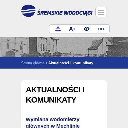
Przejdź
do
treści
›
Strona główna
Aktualności i komunikaty
AKTUALNOŚCI I
KOMUNIKATY
Wymiana wodomierzy
głównych w Mechlinie