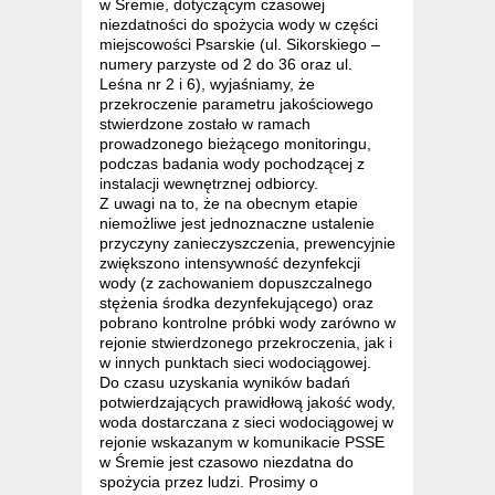
w Śremie, dotyczącym czasowej
niezdatności do spożycia wody w części
miejscowości Psarskie (ul. Sikorskiego –
numery parzyste od 2 do 36 oraz ul.
Leśna nr 2 i 6), wyjaśniamy, że
przekroczenie parametru jakościowego
stwierdzone zostało w ramach
prowadzonego bieżącego monitoringu,
podczas badania wody pochodzącej z
instalacji wewnętrznej odbiorcy.
Z uwagi na to, że na obecnym etapie
niemożliwe jest jednoznaczne ustalenie
przyczyny zanieczyszczenia, prewencyjnie
zwiększono intensywność dezynfekcji
wody (z zachowaniem dopuszczalnego
stężenia środka dezynfekującego) oraz
pobrano kontrolne próbki wody zarówno w
rejonie stwierdzonego przekroczenia, jak i
w innych punktach sieci wodociągowej.
Do czasu uzyskania wyników badań
potwierdzających prawidłową jakość wody,
woda dostarczana z sieci wodociągowej w
rejonie wskazanym w komunikacie PSSE
w Śremie jest czasowo niezdatna do
spożycia przez ludzi. Prosimy o