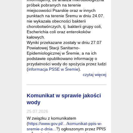
próbek pobranych na terenie
miejscowości Psarskie oraz w innych
punktach na terenie Śremu w dniu 24.07.
nie wykazała obecności bakterii
chorobotwórczych, tj. bakterii grupy coli,
Escherichia coli oraz enterokoków
kałowych.
Wyniki przekazane zostały w dniu 27.07
Powiatowej Stacji Sanitarno-
Epidemiologicznej w Śremie, a na ich
podstawie opublikowano informację o
przydatności wody do spożycia przez ludzi
(
informacja PSSE w Śremie
).
czytaj więcej
Komunikat w sprawie jakości
wody
25.07.2026
W związku z komunikatem
(
https://www.gov.pl/.../komunikat-ppis-w-
sremie-z-dnia...
?) ogłoszonym przez PPIS